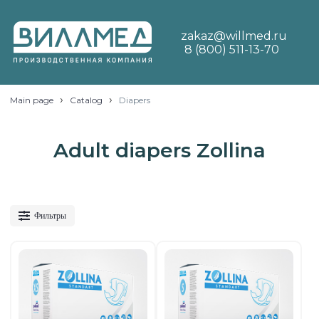
zakaz@willmed.ru
8 (800) 511-13-70
›
›
Main page
Catalog
Diapers
Adult diapers Zollina
Фильтры